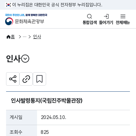
본문 바로가기
주메뉴 바로가기
이 누리집은 대한민국 공식 전자정부 누리집입니다.
국민이 주인인 나라, 함께 행복한
문화체육관광부
통합검색
들어가기
전체메뉴
알림·소식
알림
홈
인사
인사
열기
관심 콘텐츠 설정하기
공유하기
주소복사
인사발령통지(국립진주박물관장)
게시일
2024.05.10.
조회수
825