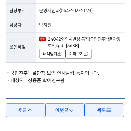
담당부서
운영지원과(044-203-2123)
담당자
박지원
240429 인사발령 통지(국립진주박물관장
보임).pdf [36KB]
붙임파일
내려받기
미리보기
ㅇ국립진주박물관장 보임 인사발령 통지입니다.
- 대상자 : 장용준 학예연구관
윗글
아랫글
목록