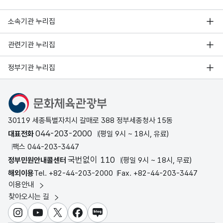
소속기관 누리집
관련기관 누리집
정부기관 누리집
문화체육관광부
30119 세종특별자치시 갈매로 388 정부세종청사 15동
044-203-2000
대표전화
(평일 9시 ~ 18시, 유료)
팩스 044-203-3447
국번없이 110
정부민원안내콜센터
(평일 9시 ~ 18시, 무료)
해외이용
Tel. +82-44-203-2000
Fax. +82-44-203-3447
이용안내
찾아오시는 길
인스타그램
유튜브
X
페이스북
블로그