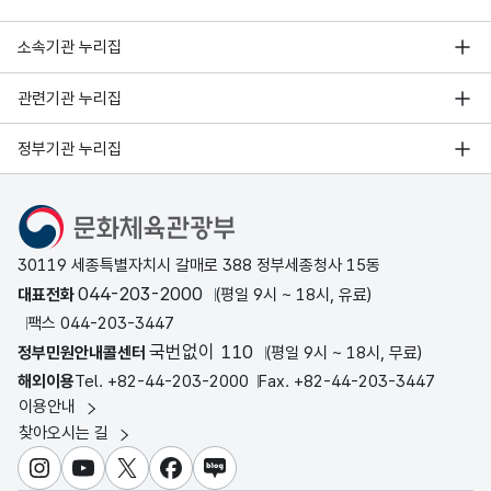
소속기관 누리집
관련기관 누리집
정부기관 누리집
문화체육관광부
30119 세종특별자치시 갈매로 388 정부세종청사 15동
044-203-2000
대표전화
(평일 9시 ~ 18시, 유료)
팩스 044-203-3447
국번없이 110
정부민원안내콜센터
(평일 9시 ~ 18시, 무료)
해외이용
Tel. +82-44-203-2000
Fax. +82-44-203-3447
이용안내
찾아오시는 길
인스타그램
유튜브
X
페이스북
블로그