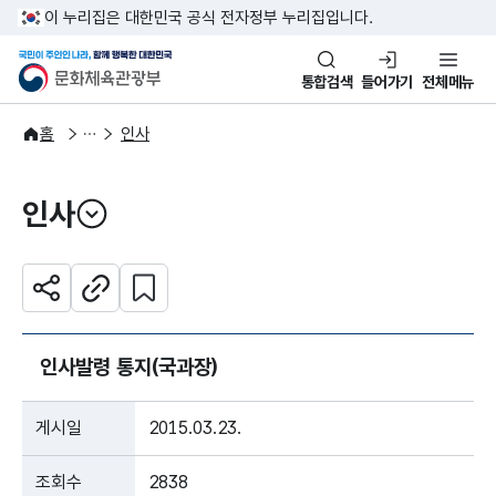
본문 바로가기
주메뉴 바로가기
이 누리집은 대한민국 공식 전자정부 누리집입니다.
국민이 주인인 나라, 함께 행복한
문화체육관광부
통합검색
들어가기
전체메뉴
알림·소식
알림
홈
인사
인사
열기
관심 콘텐츠 설정하기
공유하기
주소복사
인사발령 통지(국과장)
게시일
2015.03.23.
조회수
2838