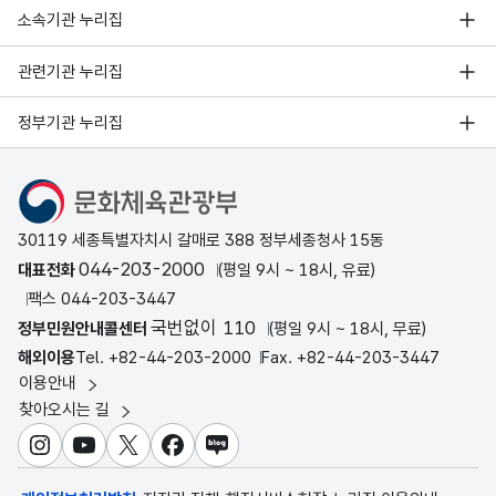
소속기관 누리집
관련기관 누리집
정부기관 누리집
문화체육관광부
30119 세종특별자치시 갈매로 388 정부세종청사 15동
044-203-2000
대표전화
(평일 9시 ~ 18시, 유료)
팩스 044-203-3447
국번없이 110
정부민원안내콜센터
(평일 9시 ~ 18시, 무료)
해외이용
Tel. +82-44-203-2000
Fax. +82-44-203-3447
이용안내
찾아오시는 길
인스타그램
유튜브
X
페이스북
블로그