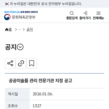
본문 바로가기
주메뉴 바로가기
이 누리집은 대한민국 공식 전자정부 누리집입니다.
국민이 주인인 나라, 함께 행복한
문화체육관광부
통합검색
들어가기
전체메뉴
알림·소식
알림
홈
공지
공지
열기
관심 콘텐츠 설정하기
공유하기
주소복사
공공미술품 관리 전문기관 지정 공고
게시일
2026.01.06.
조회수
1327