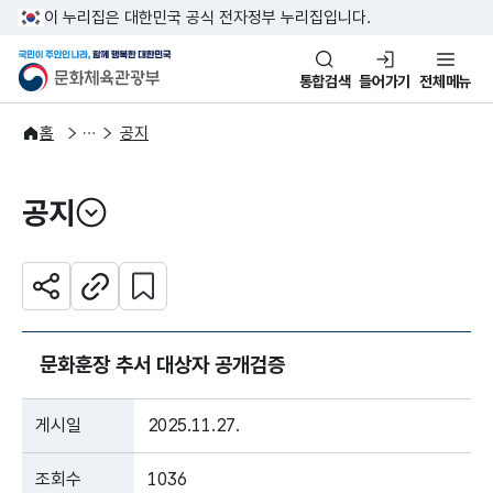
본문 바로가기
주메뉴 바로가기
이 누리집은 대한민국 공식 전자정부 누리집입니다.
국민이 주인인 나라, 함께 행복한
문화체육관광부
통합검색
들어가기
전체메뉴
알림·소식
알림
홈
공지
공지
열기
관심 콘텐츠 설정하기
공유하기
주소복사
문화훈장 추서 대상자 공개검증
게시일
2025.11.27.
조회수
1036