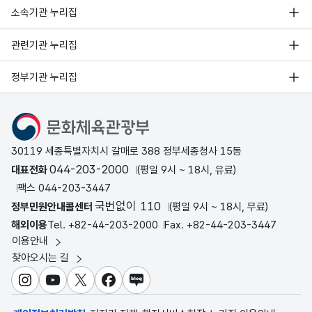
소속기관 누리집
관련기관 누리집
정부기관 누리집
문화체육관광부
30119 세종특별자치시 갈매로 388 정부세종청사 15동
044-203-2000
대표전화
(평일 9시 ~ 18시, 유료)
팩스 044-203-3447
국번없이 110
정부민원안내콜센터
(평일 9시 ~ 18시, 무료)
해외이용
Tel. +82-44-203-2000
Fax. +82-44-203-3447
이용안내
찾아오시는 길
인스타그램
유튜브
X
페이스북
블로그