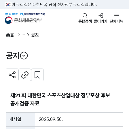
본문 바로가기
주메뉴 바로가기
이 누리집은 대한민국 공식 전자정부 누리집입니다.
국민이 주인인 나라, 함께 행복한
문화체육관광부
통합검색
들어가기
전체메뉴
알림·소식
알림
홈
공지
공지
열기
관심 콘텐츠 설정하기
공유하기
주소복사
제21회 대한민국 스포츠산업대상 정부포상 후보
공개검증 자료
게시일
2025.09.30.