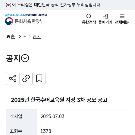
본문 바로가기
주메뉴 바로가기
이 누리집은 대한민국 공식 전자정부 누리집입니다.
국민이 주인인 나라, 함께 행복한
문화체육관광부
통합검색
들어가기
전체메뉴
알림·소식
알림
홈
공지
공지
열기
관심 콘텐츠 설정하기
공유하기
주소복사
2025년 한국수어교육원 지정 3차 공모 공고
게시일
2025.07.03.
조회수
1378