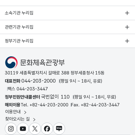
소속기관 누리집
관련기관 누리집
정부기관 누리집
문화체육관광부
30119 세종특별자치시 갈매로 388 정부세종청사 15동
044-203-2000
대표전화
(평일 9시 ~ 18시, 유료)
팩스 044-203-3447
국번없이 110
정부민원안내콜센터
(평일 9시 ~ 18시, 무료)
해외이용
Tel. +82-44-203-2000
Fax. +82-44-203-3447
이용안내
찾아오시는 길
인스타그램
유튜브
X
페이스북
블로그