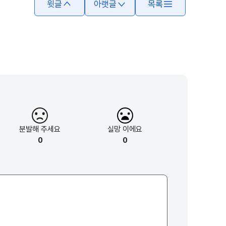
윗글
아랫글
목록
분발해
주세요
실망
이에요
0
0