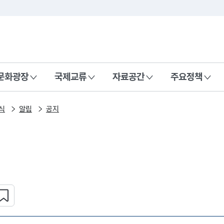
본문 바로가기
주메뉴 바로가기
 나라, 함께 행복한 대한민국
문화광장
국제교류
자료공간
주요정책
식
알림
공지
심 콘텐츠 설정하기
복사