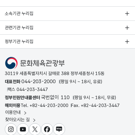
소속기관 누리집
관련기관 누리집
정부기관 누리집
문화체육관광부
30119 세종특별자치시 갈매로 388 정부세종청사 15동
044-203-2000
대표전화
(평일 9시 ~ 18시, 유료)
팩스 044-203-3447
국번없이 110
정부민원안내콜센터
(평일 9시 ~ 18시, 무료)
해외이용
Tel. +82-44-203-2000
Fax. +82-44-203-3447
이용안내
찾아오시는 길
인스타그램
유튜브
X
페이스북
블로그