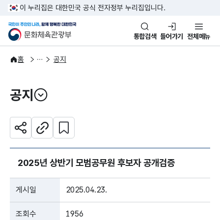
본문 바로가기
주메뉴 바로가기
이 누리집은 대한민국 공식 전자정부 누리집입니다.
국민이 주인인 나라, 함께 행복한
문화체육관광부
통합검색
들어가기
전체메뉴
알림·소식
알림
홈
공지
공지
열기
관심 콘텐츠 설정하기
공유하기
주소복사
2025년 상반기 모범공무원 후보자 공개검증
게시일
2025.04.23.
조회수
1956