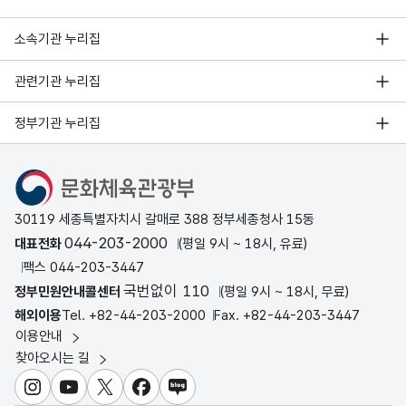
소속기관 누리집
관련기관 누리집
정부기관 누리집
문화체육관광부
30119 세종특별자치시 갈매로 388 정부세종청사 15동
044-203-2000
대표전화
(평일 9시 ~ 18시, 유료)
팩스 044-203-3447
국번없이 110
정부민원안내콜센터
(평일 9시 ~ 18시, 무료)
해외이용
Tel. +82-44-203-2000
Fax. +82-44-203-3447
이용안내
찾아오시는 길
인스타그램
유튜브
X
페이스북
블로그