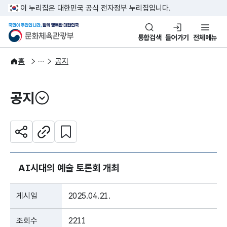
본문 바로가기
주메뉴 바로가기
이 누리집은 대한민국 공식 전자정부 누리집입니다.
국민이 주인인 나라, 함께 행복한
문화체육관광부
통합검색
들어가기
전체메뉴
알림·소식
알림
홈
공지
공지
열기
관심 콘텐츠 설정하기
공유하기
주소복사
AI시대의 예술 토론회 개최
게시일
2025.04.21.
조회수
2211