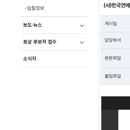
(사)한국연예
입찰정보
게시일
보도·뉴스
담당부서
포상 후보자 접수
본문파일
소식지
붙임파일