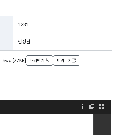
1281
엄정남
wp [77KB]
내려받기
미리보기