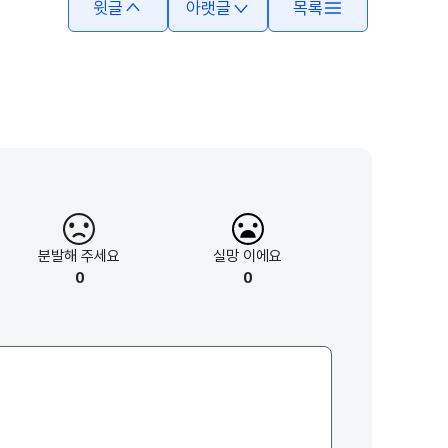
윗글
아랫글
목록
분발해
주세요
실망
이에요
0
0