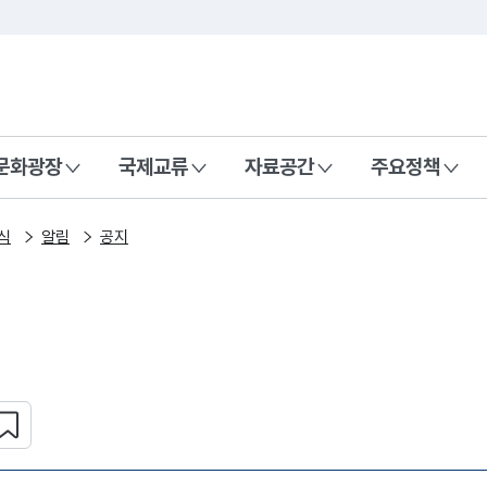
본문 바로가기
주메뉴 바로가기
 나라, 함께 행복한 대한민국
문화광장
국제교류
자료공간
주요정책
식
알림
공지
심 콘텐츠 설정하기
복사