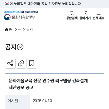
본문 바로가기
주메뉴 바로가기
이 누리집은 대한민국 공식 전자정부 누리집입니다.
국민이 주인인 나라, 함께 행복한
문화체육관광부
통합검색
들어가기
전체메뉴
알림·소식
알림
홈
공지
공지
열기
관심 콘텐츠 설정하기
공유하기
주소복사
문화예술교육 전문 연수원 리모델링 건축설계
제안공모 공고
게시일
2025.04.10.