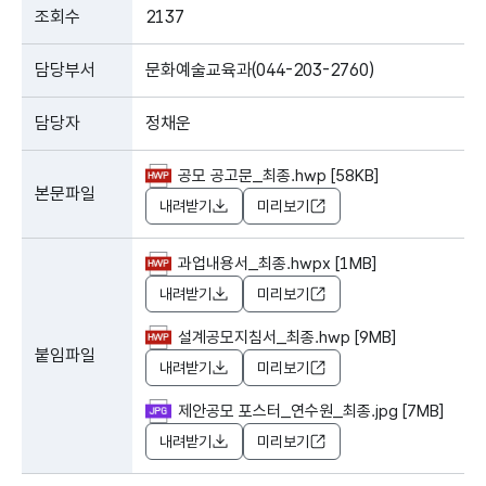
조회수
2137
담당부서
문화예술교육과(044-203-2760)
담당자
정채운
공모 공고문_최종.hwp [58KB]
본문파일
내려받기
미리보기
과업내용서_최종.hwpx [1MB]
내려받기
미리보기
설계공모지침서_최종.hwp [9MB]
붙임파일
내려받기
미리보기
제안공모 포스터_연수원_최종.jpg [7MB]
내려받기
미리보기