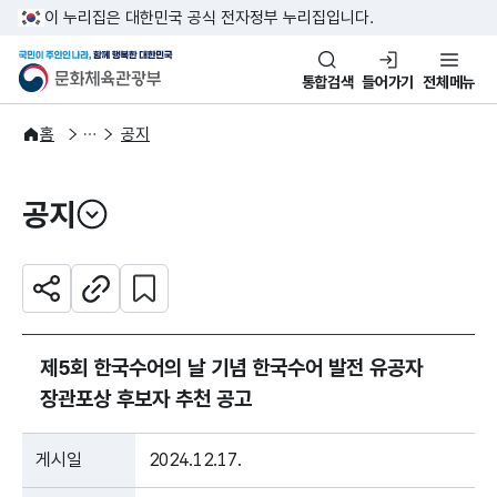
본문 바로가기
주메뉴 바로가기
이 누리집은 대한민국 공식 전자정부 누리집입니다.
국민이 주인인 나라, 함께 행복한
문화체육관광부
통합검색
들어가기
전체메뉴
알림·소식
알림
홈
공지
공지
열기
관심 콘텐츠 설정하기
공유하기
주소복사
제5회 한국수어의 날 기념 한국수어 발전 유공자
장관포상 후보자 추천 공고
게시일
2024.12.17.