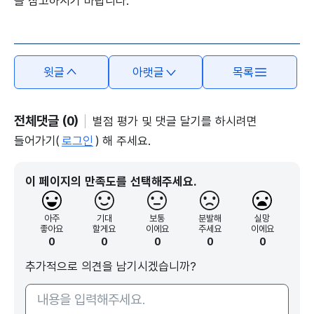
을 참고하시기 바랍니다.
본문의 내용은 뷰어시스템으로 인하여 점자제공이 되지 않습니다.
윗글
아랫글
목록
전체댓글 (0)
별점 평가 및 댓글 달기를 하시려면
들어가기(
로그인
) 해 주세요.
이 페이지의 만족도를 선택해주세요.
아주
기대
보통
분발해
실망
좋아요
할게요
이에요
주세요
이에요
0
0
0
0
0
추가적으로 의견을 남기시겠습니까?