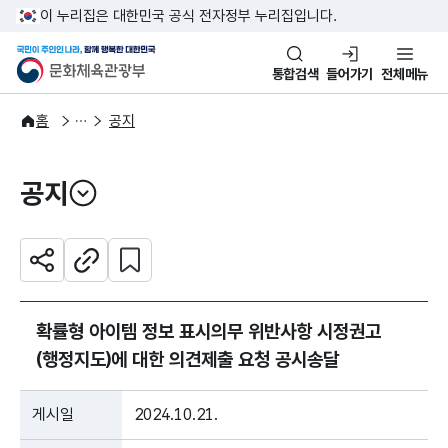
본문 바로가기
주메뉴 바로가기
이 누리집은 대한민국 공식 전자정부 누리집입니다.
국민이 주인인 나라, 함께 행복한
문화체육관광부
통합검색
들어가기
전체메뉴
알림·소식
알림
홈
공지
공지
열기
관심 콘텐츠 설정하기
공유하기
주소복사
확률형 아이템 정보 표시의무 위반사항 시정권고
(행정지도)에 대한 의견제출 요청 공시송달
게시일
2024.10.21.