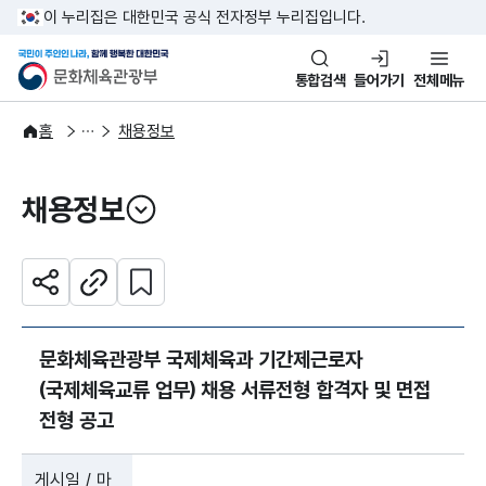
본문 바로가기
주메뉴 바로가기
이 누리집은 대한민국 공식 전자정부 누리집입니다.
국민이 주인인 나라, 함께 행복한
문화체육관광부
통합검색
들어가기
전체메뉴
알림·소식
알림
홈
채용정보
채용정보
열기
관심 콘텐츠 설정하기
공유하기
주소복사
문화체육관광부 국제체육과 기간제근로자
(국제체육교류 업무) 채용 서류전형 합격자 및 면접
전형 공고
게시일 / 마