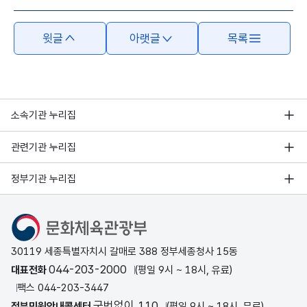
윗글
아랫글
목록
소속기관 누리집
관련기관 누리집
정부기관 누리집
문화체육관광부
30119 세종특별자치시 갈매로 388 정부세종청사 15동
044-203-2000
대표전화
(평일 9시 ~ 18시, 유료)
팩스 044-203-3447
국번없이 110
정부민원안내콜센터
(평일 9시 ~ 18시, 무료)