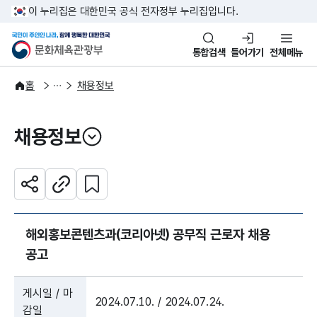
본문 바로가기
주메뉴 바로가기
이 누리집은 대한민국 공식 전자정부 누리집입니다.
국민이 주인인 나라, 함께 행복한
문화체육관광부
통합검색
들어가기
전체메뉴
알림·소식
알림
홈
채용정보
채용정보
열기
관심 콘텐츠 설정하기
공유하기
주소복사
해외홍보콘텐츠과(코리아넷) 공무직 근로자 채용
공고
게시일 / 마
2024.07.10. / 2024.07.24.
감일