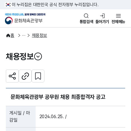
본문 바로가기
주메뉴 바로가기
이 누리집은 대한민국 공식 전자정부 누리집입니다.
국민이 주인인 나라, 함께 행복한
문화체육관광부
통합검색
들어가기
전체메뉴
알림·소식
알림
홈
채용정보
채용정보
열기
관심 콘텐츠 설정하기
공유하기
주소복사
문화체육관광부 공무원 채용 최종합격자 공고
게시일 / 마
2024.06.25. /
감일