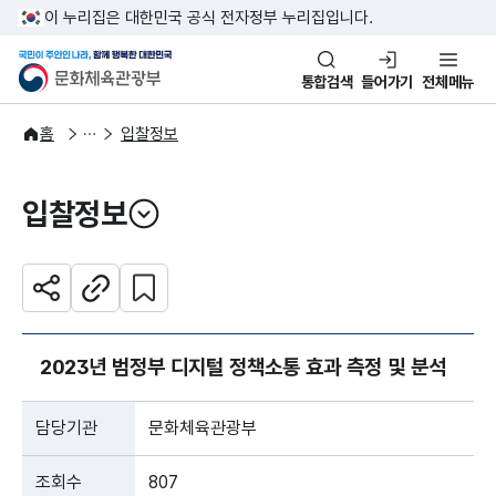
본문 바로가기
주메뉴 바로가기
이 누리집은 대한민국 공식 전자정부 누리집입니다.
국민이 주인인 나라, 함께 행복한
문화체육관광부
통합검색
들어가기
전체메뉴
알림·소식
알림
홈
입찰정보
입찰정보
열기
관심 콘텐츠 설정하기
공유하기
주소복사
2023년 범정부 디지털 정책소통 효과 측정 및 분석
담당기관
문화체육관광부
조회수
807