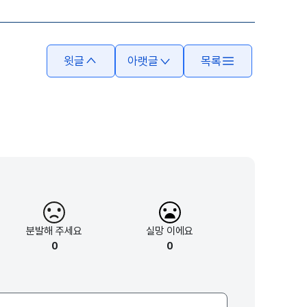
윗글
아랫글
목록
분발해
주세요
실망
이에요
0
0