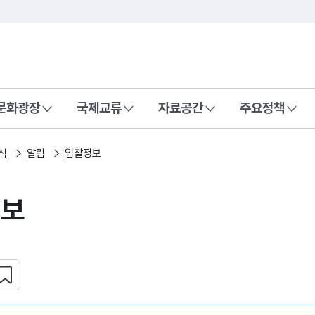
본문 바로가기
주메뉴 바로가기
 나라, 함께 행복한 대한민국
문화광장
국제교류
자료공간
주요정책
식
알림
입찰정보
정보
심 콘텐츠 설정하기
복사