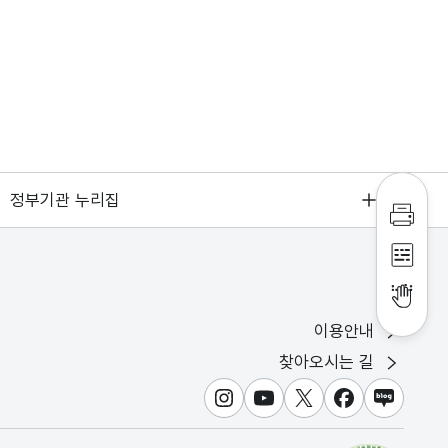
정부기관 누리집
인쇄하
점자파
점자뷰
이용안내
찾아오시는 길
인스타그램
유튜브
X
페이스북
블로그