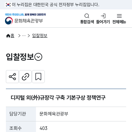
본문 바로가기
주메뉴 바로가기
이 누리집은 대한민국 공식 전자정부 누리집입니다.
국민이 주인인 나라, 함께 행복한
문화체육관광부
통합검색
들어가기
전체메뉴
알림·소식
알림
홈
입찰정보
입찰정보
열기
관심 콘텐츠 설정하기
공유하기
주소복사
디지털 외(外)규장각 구축 기본구상 정책연구
담당기관
문화체육관광부
조회수
403