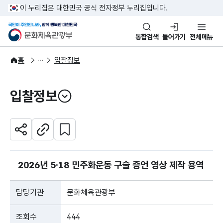
본문 바로가기
주메뉴 바로가기
이 누리집은 대한민국 공식 전자정부 누리집입니다.
국민이 주인인 나라, 함께 행복한
문화체육관광부
통합검색
들어가기
전체메뉴
알림·소식
알림
홈
입찰정보
입찰정보
열기
관심 콘텐츠 설정하기
공유하기
주소복사
2026년 5∙18 민주화운동 구술 증언 영상 제작 용역
담당기관
문화체육관광부
조회수
444