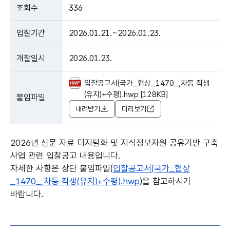
조회수
336
입찰기간
2026.01.21.~2026.01.23.
개찰일시
2026.01.23.
입찰공고서(국가_협상_1470_,차등 직생
(유지)+수평).hwp [128KB]
붙임파일
내려받기
미리보기
2026년 신문 자료 디지털화 및 지식정보자원 공유기반 구축
사업 관련 입찰공고 내용입니다.
자세한 사항은 상단 붙임파일(
입찰공고서(국가_협상
_1470_,차등 직생(유지)+수평).hwp
)을 참고하시기
바랍니다.
본문의 내용은 뷰어시스템으로 인하여 점자제공이 되지 않습니다.