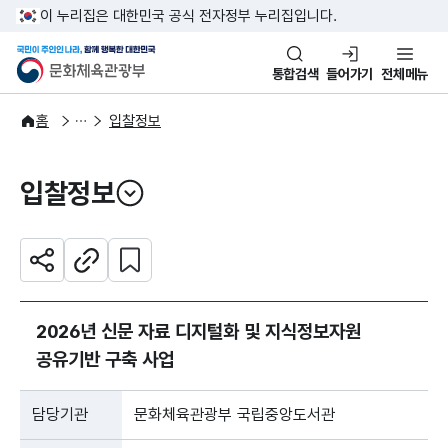
본문 바로가기
주메뉴 바로가기
이 누리집은 대한민국 공식 전자정부 누리집입니다.
국민이 주인인 나라, 함께 행복한
문화체육관광부
통합검색
들어가기
전체메뉴
알림·소식
알림
홈
입찰정보
입찰정보
열기
관심 콘텐츠 설정하기
공유하기
주소복사
2026년 신문 자료 디지털화 및 지식정보자원
공유기반 구축 사업
담당기관
문화체육관광부 국립중앙도서관