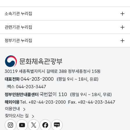
소속기관 누리집
관련기관 누리집
정부기관 누리집
문화체육관광부
30119 세종특별자치시 갈매로 388 정부세종청사 15동
044-203-2000
대표전화
(평일 9시 ~ 18시, 유료)
팩스 044-203-3447
국번없이 110
정부민원안내콜센터
(평일 9시 ~ 18시, 무료)
해외이용
Tel. +82-44-203-2000
Fax. +82-44-203-3447
이용안내
찾아오시는 길
인스타그램
유튜브
X
페이스북
블로그