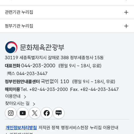
관련기관 누리집
정부기관 누리집
문화체육관광부
30119 세종특별자치시 갈매로 388 정부세종청사 15동
044-203-2000
대표전화
(평일 9시 ~ 18시, 유료)
팩스 044-203-3447
국번없이 110
정부민원안내콜센터
(평일 9시 ~ 18시, 무료)
해외이용
Tel. +82-44-203-2000
Fax. +82-44-203-3447
이용안내
찾아오시는 길
인스타그램
유튜브
X
페이스북
블로그
개인정보처리방침
저작권 정책
행정서비스헌장
누리집 이용안내