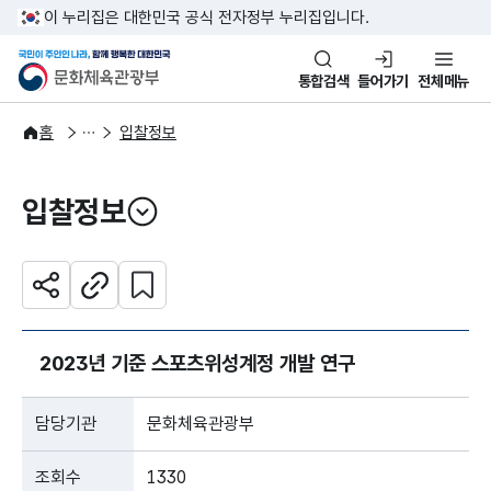
본문 바로가기
주메뉴 바로가기
이 누리집은 대한민국 공식 전자정부 누리집입니다.
국민이 주인인 나라, 함께 행복한
문화체육관광부
통합검색
들어가기
전체메뉴
알림·소식
알림
홈
입찰정보
입찰정보
열기
관심 콘텐츠 설정하기
공유하기
주소복사
2023년 기준 스포츠위성계정 개발 연구
담당기관
문화체육관광부
조회수
1330