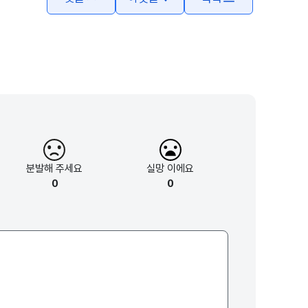
분발해
주세요
실망
이에요
0
0