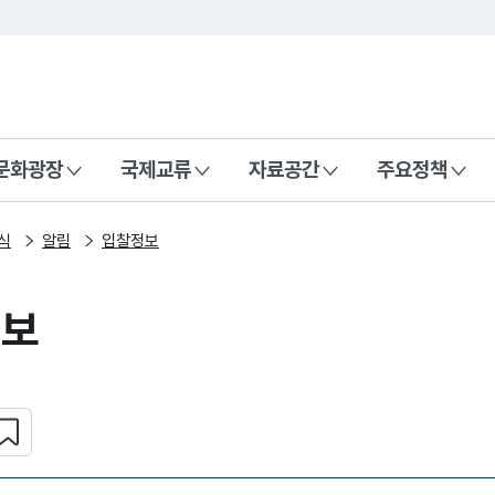
본문 바로가기
주메뉴 바로가기
 나라, 함께 행복한 대한민국
문화광장
국제교류
자료공간
주요정책
식
알림
입찰정보
정보
심 콘텐츠 설정하기
복사