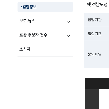
옛 전남도청 
입찰정보
담당기관
보도·뉴스
입찰기간
포상 후보자 접수
소식지
붙임파일