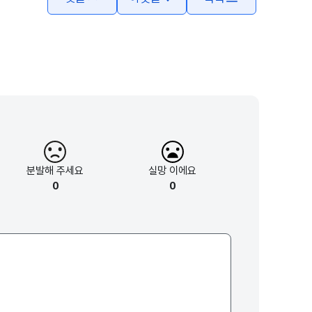
분발해
주세요
실망
이에요
0
0