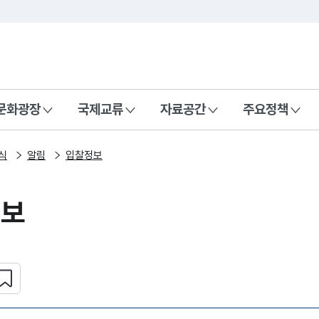
본문 바로가기
주메뉴 바로가기
 나라, 함께 행복한 대한민국
문화광장
국제교류
자료공간
주요정책
식
알림
입찰정보
정보
심 콘텐츠 설정하기
복사