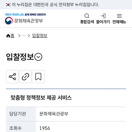
본문 바로가기
주메뉴 바로가기
이 누리집은 대한민국 공식 전자정부 누리집입니다.
국민이 주인인 나라, 함께 행복한
문화체육관광부
통합검색
들어가기
전체메뉴
알림·소식
알림
홈
입찰정보
입찰정보
열기
관심 콘텐츠 설정하기
공유하기
주소복사
맞춤형 정책정보 제공 서비스
담당기관
문화체육관광부
조회수
1956