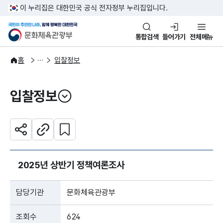
본문 바로가기
주메뉴 바로가기
이 누리집은 대한민국 공식 전자정부 누리집입니다.
국민이 주인인 나라, 함께 행복한
문화체육관광부
통합검색
들어가기
전체메뉴
알림·소식
알림
홈
입찰정보
입찰정보
열기
관심 콘텐츠 설정하기
공유하기
주소복사
2025년 상반기 정책여론조사
담당기관
문화체육관광부
조회수
624