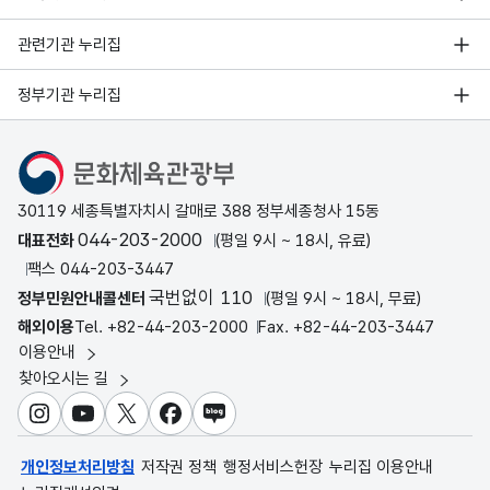
관련기관 누리집
정부기관 누리집
문화체육관광부
30119 세종특별자치시 갈매로 388 정부세종청사 15동
044-203-2000
대표전화
(평일 9시 ~ 18시, 유료)
팩스 044-203-3447
국번없이 110
정부민원안내콜센터
(평일 9시 ~ 18시, 무료)
해외이용
Tel. +82-44-203-2000
Fax. +82-44-203-3447
이용안내
찾아오시는 길
인스타그램
유튜브
X
페이스북
블로그
개인정보처리방침
저작권 정책
행정서비스헌장
누리집 이용안내