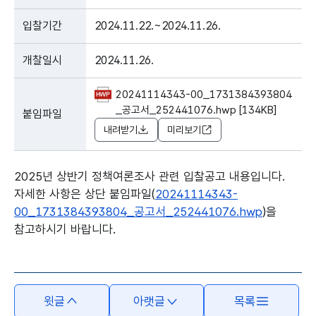
입찰기간
2024.11.22.~2024.11.26.
개찰일시
2024.11.26.
20241114343-00_1731384393804
_공고서_252441076.hwp [134KB]
붙임파일
내려받기
미리보기
2025년 상반기 정책여론조사 관련 입찰공고 내용입니다.
자세한 사항은 상단 붙임파일(
20241114343-
00_1731384393804_공고서_252441076.hwp
)을
참고하시기 바랍니다.
본문의 내용은 뷰어시스템으로 인하여 점자제공이 되지 않습니다.
윗글
아랫글
목록