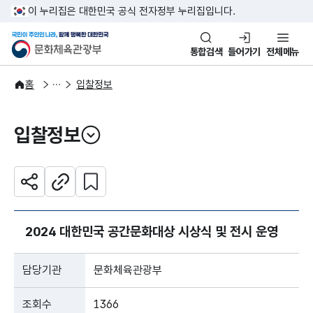
본문 바로가기
주메뉴 바로가기
이 누리집은 대한민국 공식 전자정부 누리집입니다.
국민이 주인인 나라, 함께 행복한
문화체육관광부
통합검색
들어가기
전체메뉴
알림·소식
알림
홈
입찰정보
입찰정보
열기
관심 콘텐츠 설정하기
공유하기
주소복사
2024 대한민국 공간문화대상 시상식 및 전시 운영
담당기관
문화체육관광부
조회수
1366