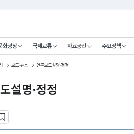
본문 바로가기
주메뉴 바로가기
 나라, 함께 행복한 대한민국
문화광장
국제교류
자료공간
주요정책
식
보도·뉴스
언론보도설명·정정
도설명·정정
심 콘텐츠 설정하기
복사