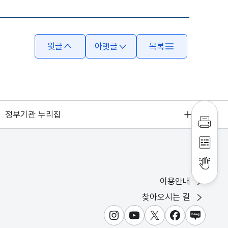
윗글
아랫글
목록
정부기관 누리집
인쇄하
점자파
점자뷰
이용안내
찾아오시는 길
인스타그램
유튜브
X
페이스북
블로그