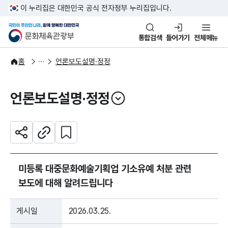
본문 바로가기
주메뉴 바로가기
이 누리집은 대한민국 공식 전자정부 누리집입니다.
국민이 주인인 나라, 함께 행복한
문화체육관광부
통합검색
들어가기
전체메뉴
알림·소식
보도·뉴스
홈
언론보도설명·정정
언론보도설명·정정
열기
관심 콘텐츠 설정하기
공유하기
주소복사
미등록 대중문화예술기획업 기소유예 처분 관련
보도에 대해 알려드립니다
게시일
2026.03.25.