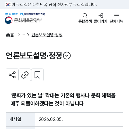
본문 바로가기
주메뉴 바로가기
이 누리집은 대한민국 공식 전자정부 누리집입니다.
국민이 주인인 나라, 함께 행복한
문화체육관광부
통합검색
들어가기
전체메뉴
알림·소식
보도·뉴스
홈
언론보도설명·정정
언론보도설명·정정
열기
관심 콘텐츠 설정하기
공유하기
주소복사
‘문화가 있는 날’ 확대는 기존의 행사나 문화 혜택을
매주 되풀이하겠다는 것이 아닙니다
게시일
2026.02.05.