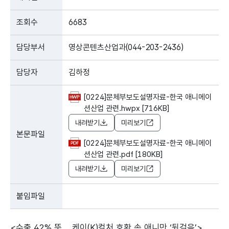
조회수
6683
담당부서
영상콘텐츠산업과(044-203-2436)
담당자
김하정
[0224]문체부보도설명자료-한국 애니메이
션산업 관련.hwpx [716KB]
내려받기
미리보기
본문파일
[0224]문체부보도설명자료-한국 애니메이
션산업 관련.pdf [180KB]
내려받기
미리보기
붙임파일
<수출 42% 뚝... 케이(K)컬처 호황 속 애니만 ‘뒷걸음’>