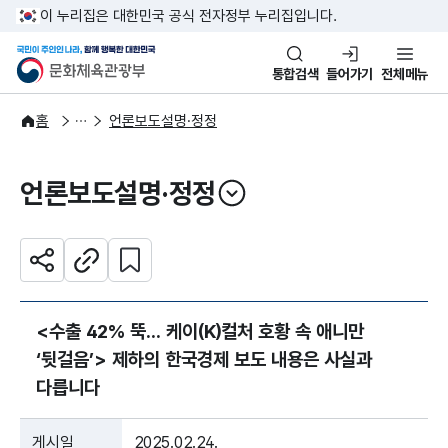
본문 바로가기
주메뉴 바로가기
이 누리집은 대한민국 공식 전자정부 누리집입니다.
국민이 주인인 나라, 함께 행복한
문화체육관광부
통합검색
들어가기
전체메뉴
알림·소식
보도·뉴스
홈
언론보도설명·정정
언론보도설명·정정
열기
관심 콘텐츠 설정하기
공유하기
주소복사
<수출 42% 뚝... 케이(K)컬처 호황 속 애니만
‘뒷걸음’> 제하의 한국경제 보도 내용은 사실과
다릅니다
게시일
2025.02.24.