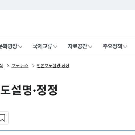
본문 바로가기
주메뉴 바로가기
 나라, 함께 행복한 대한민국
문화광장
국제교류
자료공간
주요정책
식
보도·뉴스
언론보도설명·정정
도설명·정정
심 콘텐츠 설정하기
복사