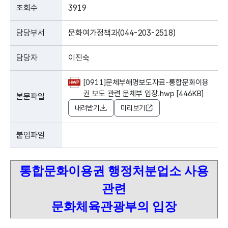
조회수
3919
담당부서
문화여가정책과(044-203-2518)
담당자
이진숙
[0911]문체부해명보도자료-통합문화이용
권 보도 관련 문체부 입장.hwp [446KB]
본문파일
내려받기
미리보기
붙임파일
통합문화이용권 행정처분업소 사용
관련
문화체육관광부의 입장