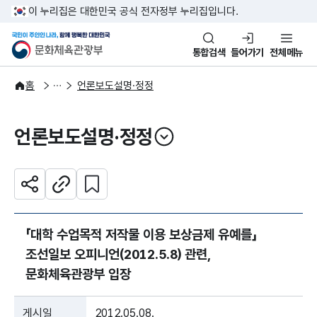
본문 바로가기
주메뉴 바로가기
이 누리집은 대한민국 공식 전자정부 누리집입니다.
국민이 주인인 나라, 함께 행복한
문화체육관광부
통합검색
들어가기
전체메뉴
알림·소식
보도·뉴스
홈
언론보도설명·정정
언론보도설명·정정
열기
관심 콘텐츠 설정하기
공유하기
주소복사
「대학 수업목적 저작물 이용 보상금제 유예를」
조선일보 오피니언(2012.5.8) 관련,
문화체육관광부 입장
게시일
2012.05.08.