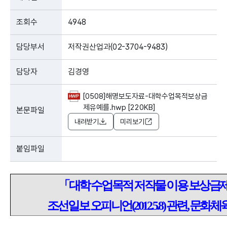
조회수
4948
담당부서
저작권산업과(02-3704-9483)
담당자
김경영
[0508]해명보도자료-대학수업목적보상금
제유예를.hwp [220KB]
본문파일
내려받기
미리보기
붙임파일
「대학 수업목적 저작물 이용 보상금
조선일보 오피니언(2012.5.8) 관련, 문