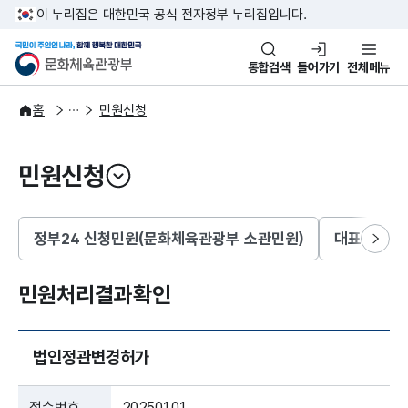
본문 바로가기
주메뉴 바로가기
이 누리집은 대한민국 공식 전자정부 누리집입니다.
국민이 주인인 나라, 함께 행복한
문화체육관광부
통합검색
들어가기
전체메뉴
국민참여
전자민원
홈
민원신청
민원신청
열기
정부24 신청민원(문화체육관광부 소관민원)
대표누리집 
다음
민원처리결과확인
법인정관변경허가
접수번호
20250101