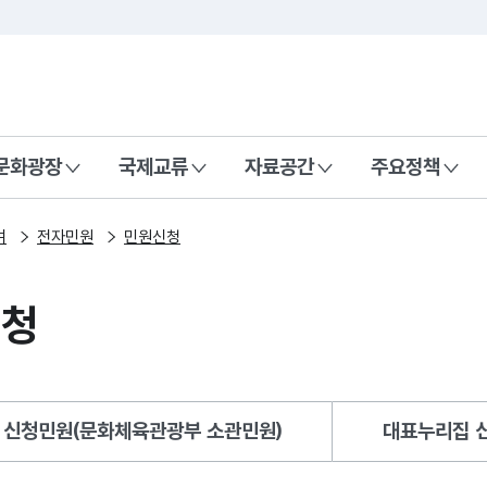
본문 바로가기
주메뉴 바로가기
 나라, 함께 행복한 대한민국
문화광장
국제교류
자료공간
주요정책
여
전자민원
민원신청
신청
 신청민원(문화체육관광부 소관민원)
대표누리집 신