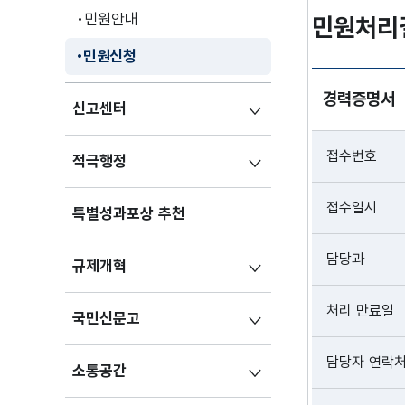
민원안내
민원처리
민원신청
경력증명서
신고센터
접수번호
적극행정
접수일시
특별성과포상 추천
담당과
규제개혁
처리 만료일
국민신문고
담당자 연락
소통공간