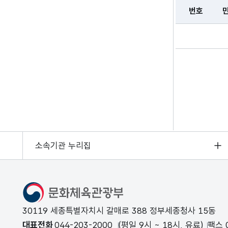
번호
민원처리결과확인
소속기관 누리집
문화체육관광부
30119 세종특별자치시 갈매로 388 정부세종청사 15동
대표전화
044-203-2000
(평일 9시 ~ 18시, 유료)
팩스 0