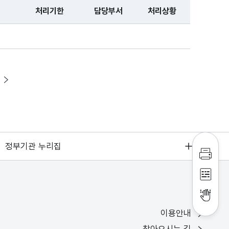
처리기한
담당부서
처리상황
처리상황
음
정부기관 누리집
인쇄하
점자파
점자뷰
이용안내