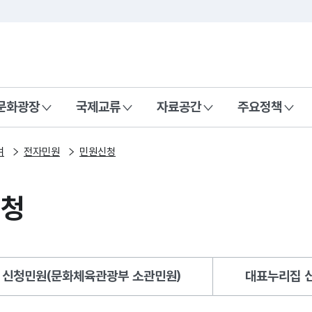
본문 바로가기
주메뉴 바로가기
 나라, 함께 행복한 대한민국
문화광장
국제교류
자료공간
주요정책
여
전자민원
민원신청
신청
 신청민원(문화체육관광부 소관민원)
대표누리집 신