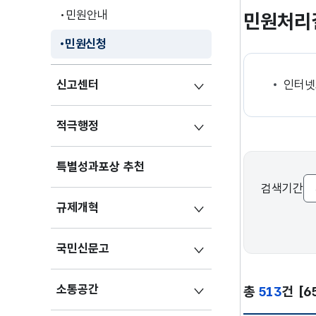
민원안내
민원처리
민원신청
신고센터
인터넷
적극행정
특별성과포상 추천
검색기간
규제개혁
국민신문고
소통공간
총
513
건
[6