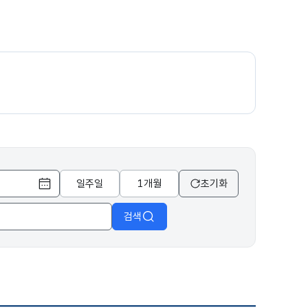
일주일
1개월
초기화
달력 열기
검색