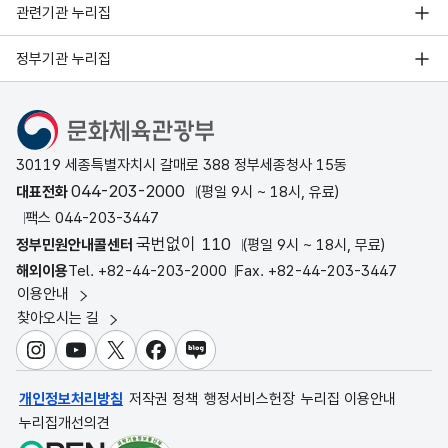
관련기관 누리집
정부기관 누리집
문화체육관광부
30119 세종특별자치시 갈매로 388 정부세종청사 15동
044-203-2000
대표전화
(평일 9시 ~ 18시, 유료)
팩스 044-203-3447
국번없이 110
정부민원안내콜센터
(평일 9시 ~ 18시, 무료)
해외이용
Tel. +82-44-203-2000
Fax. +82-44-203-3447
이용안내
찾아오시는 길
인스타그램
유튜브
X
페이스북
블로그
개인정보처리방침
저작권 정책
행정서비스헌장
누리집 이용안내
누리집개선의견