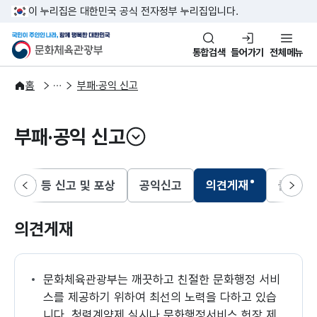
본문 바로가기
주메뉴 바로가기
이 누리집은 대한민국 공식 전자정부 누리집입니다.
국민이 주인인 나라, 함께 행복한
문화체육관광부
통합검색
들어가기
전체메뉴
국민참여
신고센터
홈
부패·공익 신고
부패·공익 신고
열기
부패행위 등 신고 및 포상
공익신고
의견게재
클린신
이전
선택됨
다음
의견게재
문화체육관광부는 깨끗하고 친절한 문화행정 서비
스를 제공하기 위하여 최선의 노력을 다하고 있습
니다. 청렴계약제 실시나 문화행정서비스 헌장 제