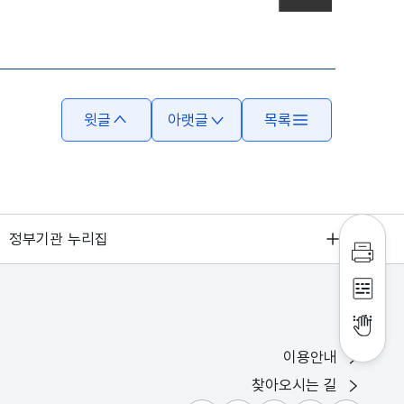
요하실 경우, 파일을 내려받으신 후 확인하여 주시기 바랍니다.
윗글
아랫글
목록
정부기관 누리집
인쇄하
점자파
점자뷰
이용안내
찾아오시는 길