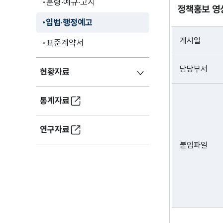
훈령·예규·고시
정책홍보 영
입법·행정예고
게시일
표준계약서
담당부서
현황자료
통계자료
연구자료
붙임파일