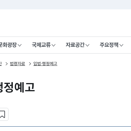
본문 바로가기
주메뉴 바로가기
 나라, 함께 행복한 대한민국
문화광장
국제교류
자료공간
주요정책
간
법령자료
입법·행정예고
행정예고
심 콘텐츠 설정하기
복사