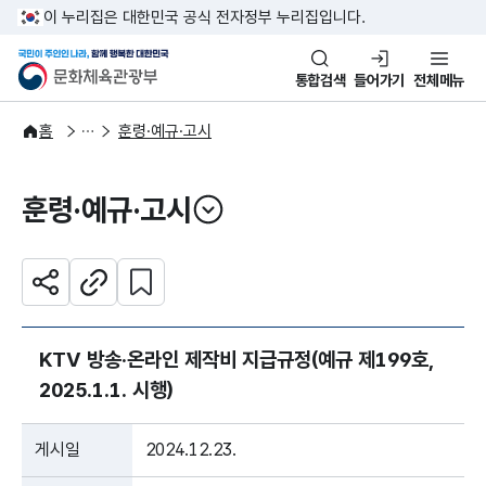
본문 바로가기
주메뉴 바로가기
이 누리집은 대한민국 공식 전자정부 누리집입니다.
국민이 주인인 나라, 함께 행복한
문화체육관광부
통합검색
들어가기
전체메뉴
자료공간
법령자료
홈
훈령·예규·고시
훈령·예규·고시
열기
관심 콘텐츠 설정하기
공유하기
주소복사
KTV 방송·온라인 제작비 지급규정(예규 제199호,
2025.1.1. 시행)
게시일
2024.12.23.