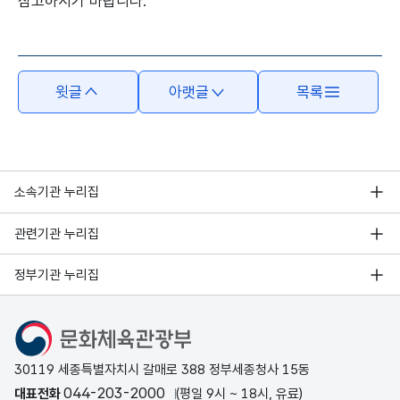
참고하시기 바랍니다.
본문의 내용은 뷰어시스템으로 인하여 점자제공이 되지 않습니다.
윗글
아랫글
목록
소속기관 누리집
관련기관 누리집
정부기관 누리집
문화체육관광부
30119 세종특별자치시 갈매로 388 정부세종청사 15동
044-203-2000
대표전화
(평일 9시 ~ 18시, 유료)