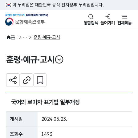
본문 바로가기
주메뉴 바로가기
이 누리집은 대한민국 공식 전자정부 누리집입니다.
국민이 주인인 나라, 함께 행복한
문화체육관광부
통합검색
들어가기
전체메뉴
자료공간
법령자료
홈
훈령·예규·고시
훈령·예규·고시
열기
관심 콘텐츠 설정하기
공유하기
주소복사
국어의 로마자 표기법 일부개정
게시일
2024.05.23.
조회수
1493