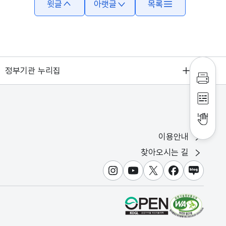
윗글
아랫글
목록
정부기관 누리집
인쇄하
점자파
점자뷰
이용안내
찾아오시는 길
인스타그램
유튜브
X
페이스북
블로그