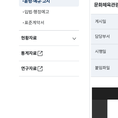
훈령·예규·고시
문화체육관광
입법·행정예고
게시일
표준계약서
담당부서
현황자료
시행일
통계자료
붙임파일
연구자료