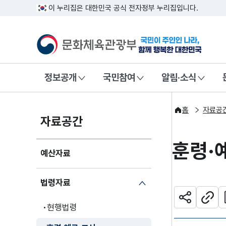
이 누리집은 대한민국 공식 전자정부 누리집입니다.
문화체육관광부
국민이 주인인
정보공개
국민참여
알림·소식
홈
자료공
자료공간
훈령·
예산자료
법령자료
관
공유하기
주소
현행법령