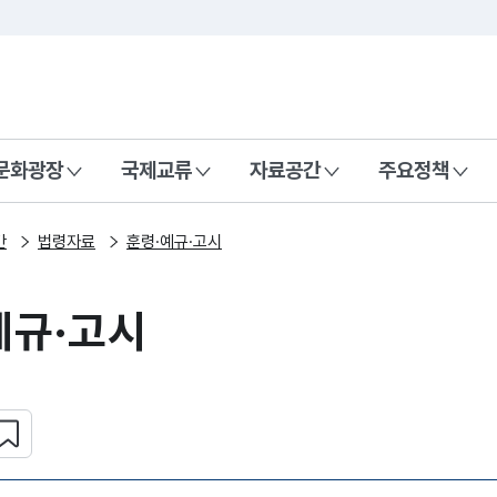
본문 바로가기
주메뉴 바로가기
 나라, 함께 행복한 대한민국
문화광장
국제교류
자료공간
주요정책
간
법령자료
훈령·예규·고시
예규·고시
심 콘텐츠 설정하기
복사