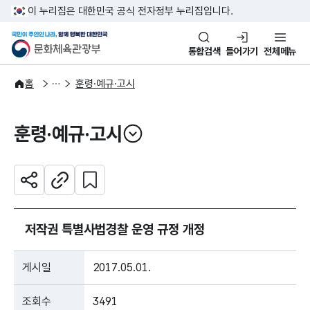
본문 바로가기
주메뉴 바로가기
이 누리집은 대한민국 공식 전자정부 누리집입니다.
국민이 주인인 나라, 함께 행복한
문화체육관광부
통합검색
들어가기
전체메뉴
자료공간
법령자료
홈
훈령·예규·고시
훈령·예규·고시
열기
관심 콘텐츠 설정하기
공유하기
주소복사
저작권 특별사법경찰 운영 규정 개정
게시일
2017.05.01.
조회수
3491