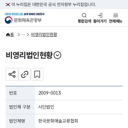
본문 바로가기
주메뉴 바로가기
이 누리집은 대한민국 공식 전자정부 누리집입니다.
국민이 주인인 나라, 함께 행복한
문화체육관광부
통합검색
들어가기
전체메뉴
자료공간
현황자료
홈
비영리법인현황
비영리법인현황
열기
관심 콘텐츠 설정하기
공유하기
주소복사
번호
2009-0013
법인체 구분
사단법인
법인체명
한국문화예술교류협회