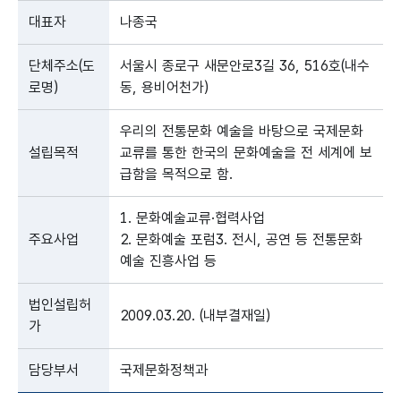
대표자
나종국
단체주소(도
서울시 종로구 새문안로3길 36, 516호(내수
로명)
동, 용비어천가)
우리의 전통문화 예술을 바탕으로 국제문화
설립목적
교류를 통한 한국의 문화예술을 전 세계에 보
급함을 목적으로 함.
1. 문화예술교류·협력사업
주요사업
2. 문화예술 포럼3. 전시, 공연 등 전통문화
예술 진흥사업 등
법인설립허
2009.03.20. (내부결재일)
가
담당부서
국제문화정책과