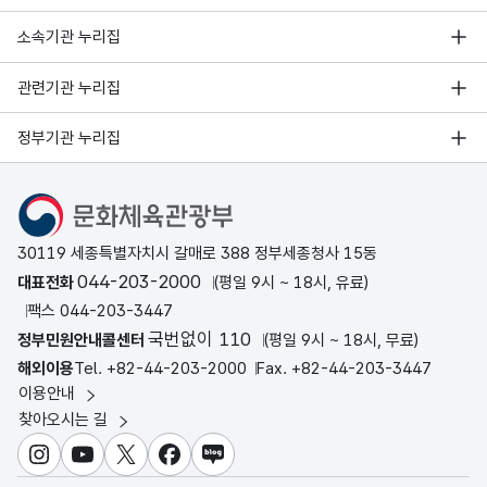
소속기관 누리집
관련기관 누리집
정부기관 누리집
문화체육관광부
30119 세종특별자치시 갈매로 388 정부세종청사 15동
044-203-2000
대표전화
(평일 9시 ~ 18시, 유료)
팩스 044-203-3447
국번없이 110
정부민원안내콜센터
(평일 9시 ~ 18시, 무료)
해외이용
Tel. +82-44-203-2000
Fax. +82-44-203-3447
이용안내
찾아오시는 길
인스타그램
유튜브
X
페이스북
블로그