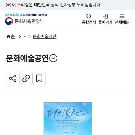
본문 바로가기
주메뉴 바로가기
이 누리집은 대한민국 공식 전자정부 누리집입니다.
국민이 주인인 나라, 함께 행복한
문화체육관광부
통합검색
들어가기
전체메뉴
문화광장
홈
문화예술공연
문화예술공연
열기
관심 콘텐츠 설정하기
공유하기
주소복사