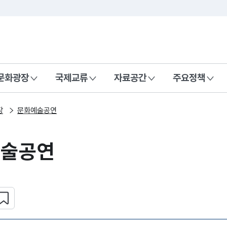
본문 바로가기
주메뉴 바로가기
 나라, 함께 행복한 대한민국
문화광장
국제교류
자료공간
주요정책
장
문화예술공연
예술공연
심 콘텐츠 설정하기
복사