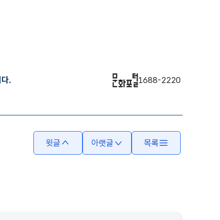
다.
1688-2220
윗글
아랫글
목록