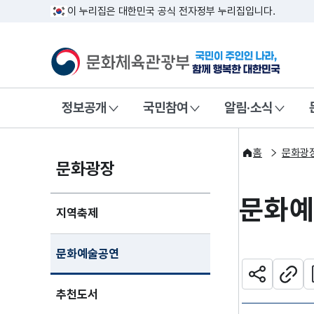
이 누리집은 대한민국 공식 전자정부 누리집입니다.
문화체육관광부
국민이 주인인
정보공개
국민참여
알림·소식
홈
문화광
문화광장
문화
지역축제
문화예술공연
관
공유하기
주소
추천도서