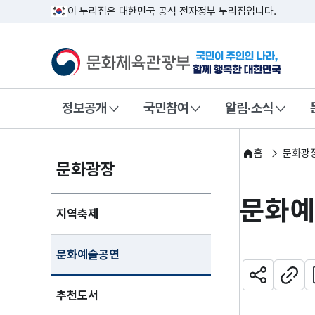
이 누리집은 대한민국 공식 전자정부 누리집입니다.
문화체육관광부
국민이 주인인
정보공개
국민참여
알림·소식
홈
문화광
문화광장
문화
지역축제
문화예술공연
관
공유하기
주소
추천도서