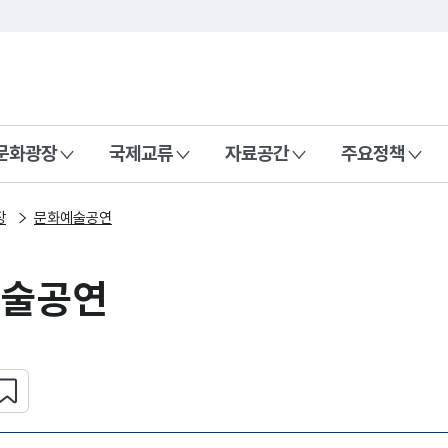
본문 바로가기
주메뉴 바로가기
 나라, 함께 행복한 대한민국
문화광장
국제교류
자료공간
주요정책
장
문화예술공연
예술공연
심 콘텐츠 설정하기
복사