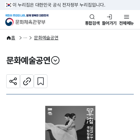
본문 바로가기
주메뉴 바로가기
이 누리집은 대한민국 공식 전자정부 누리집입니다.
국민이 주인인 나라, 함께 행복한
문화체육관광부
통합검색
들어가기
전체메뉴
문화광장
홈
문화예술공연
문화예술공연
열기
관심 콘텐츠 설정하기
공유하기
주소복사