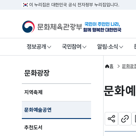
이 누리집은 대한민국 공식 전자정부 누리집입니다.
문화체육관광부
국민이 주인인
정보공개
국민참여
알림·소식
홈
문화광
문화광장
문화
지역축제
문화예술공연
관
공유하기
주소
추천도서