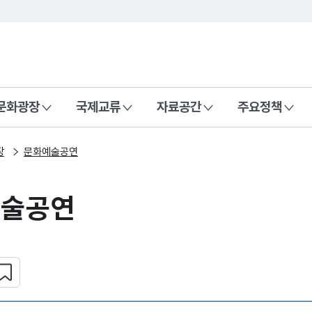
본문 바로가기
주메뉴 바로가기
 나라, 함께 행복한 대한민국
문화광장
국제교류
자료공간
주요정책
장
문화예술공연
예술공연
심 콘텐츠 설정하기
복사