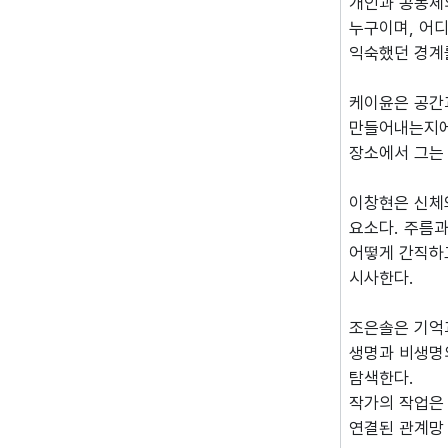
개인과 공동체
누구이며, 어
익숙했던 경계를
케이윤은 공간
만들어내는지에
장소에서 그는
이창현은 신체
요소다. 주름과
어떻게 간직하
시사한다.
조은솔은 기억과
생명과 비생명
탐색한다.
작가의 작업은 
연결된 관계망