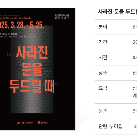
사라진 문을 두드
분야
전
기간
2
시간
화
장소
전
요금
성
예
문의
전
관련 누리집