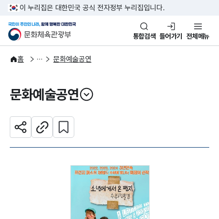
본문 바로가기
주메뉴 바로가기
이 누리집은 대한민국 공식 전자정부 누리집입니다.
국민이 주인인 나라, 함께 행복한
문화체육관광부
통합검색
들어가기
전체메뉴
문화광장
홈
문화예술공연
문화예술공연
열기
관심 콘텐츠 설정하기
공유하기
주소복사