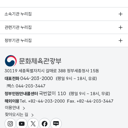
소속기관 누리집
관련기관 누리집
정부기관 누리집
문화체육관광부
30119 세종특별자치시 갈매로 388 정부세종청사 15동
044-203-2000
대표전화
(평일 9시 ~ 18시, 유료)
팩스 044-203-3447
국번없이 110
정부민원안내콜센터
(평일 9시 ~ 18시, 무료)
해외이용
Tel. +82-44-203-2000
Fax. +82-44-203-3447
이용안내
찾아오시는 길
인스타그램
유튜브
X
페이스북
블로그